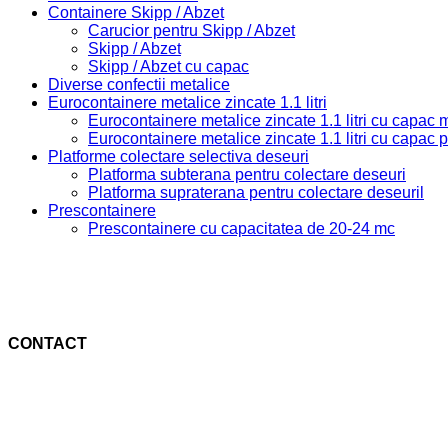
Containere Skipp / Abzet
Carucior pentru Skipp / Abzet
Skipp / Abzet
Skipp / Abzet cu capac
Diverse confectii metalice
Eurocontainere metalice zincate 1.1 litri
Eurocontainere metalice zincate 1.1 litri cu capac
Eurocontainere metalice zincate 1.1 litri cu capac 
Platforme colectare selectiva deseuri
Platforma subterana pentru colectare deseuri
Platforma supraterana pentru colectare deseuril
Prescontainere
Prescontainere cu capacitatea de 20-24 mc
CONTACT
Cristina Patrascu –
+40 731828247
Secretariat
+40 248529120
Fax:
+40 248529120
E-mail:
electromec[at]oricecontainer.ro
;