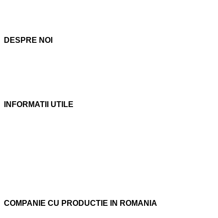
Certificat de inregistrare fiscala: RO6834811
Oficiul Registrul Comertului: J03/1598/1994
Autorizatie de mediu: 304/14.10.2019
DESPRE NOI
1. Noi;
2. Dotari si Utilaje;
3. Valorile noastre;
4. Certifiari;
INFORMATII UTILE
1. Modalitati de comanda
2. Garante, Caliate
3. Politica Cookies
4. Politica de confidentialitate
5. Termeni si conditii
6. Politica de supraveghere video
7. Declaratie de politica in domeniul calitatii si mediului.
COMPANIE CU PRODUCTIE IN ROMANIA